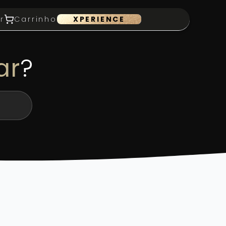
r
Carrinho
XPERIENCE
ar
?